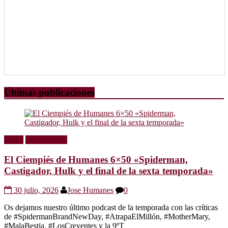
Últimas publicaciones
Radio
Sin categoría
El Ciempiés de Humanes 6×50 «Spiderman,
Castigador, Hulk y el final de la sexta temporada»
30 julio, 2026
Jose Humanes
0
Os dejamos nuestro último podcast de la temporada con las críticas
de #SpidermanBrandNewDay, #AtrapaElMillón, #MotherMary,
#MalaBestia, #LosCreyentes y la 9ºT