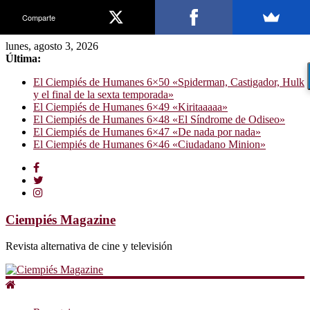
Comparte
lunes, agosto 3, 2026
Última:
El Ciempiés de Humanes 6×50 «Spiderman, Castigador, Hulk
y el final de la sexta temporada»
El Ciempiés de Humanes 6×49 «Kiritaaaaa»
El Ciempiés de Humanes 6×48 «El Síndrome de Odiseo»
El Ciempiés de Humanes 6×47 «De nada por nada»
El Ciempiés de Humanes 6×46 «Ciudadano Minion»
Ciempiés Magazine
Revista alternativa de cine y televisión