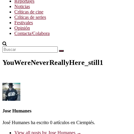
Reportajes
Noticias
Críticas de cine
Críticas de series
Festivales
Opinión
Contacta/Colabora
YouWereNeverReallyHere_still1
Jose Humanes
José Humanes ha escrito 0 artículos en Ciempiés.
View all posts by Jose Humanes
→