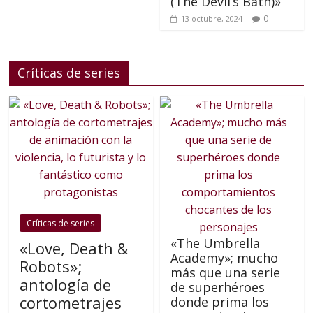
(The Devil’s Bath)»
0
13 octubre, 2024
Críticas de series
Críticas de series
«The Umbrella
«Love, Death &
Academy»; mucho
Robots»;
más que una serie
antología de
de superhéroes
cortometrajes
donde prima los