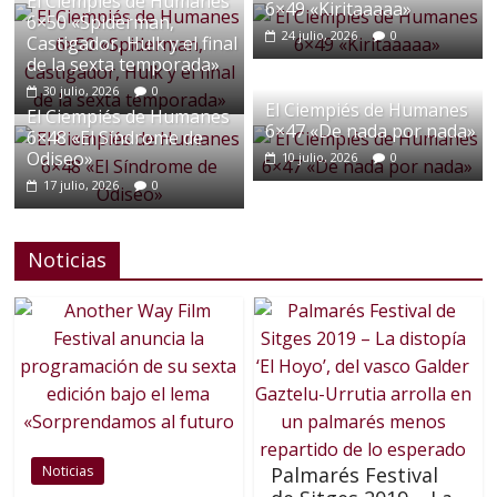
El Ciempiés de Humanes
6×49 «Kiritaaaaa»
6×50 «Spiderman,
24 julio, 2026
0
Castigador, Hulk y el final
de la sexta temporada»
30 julio, 2026
0
El Ciempiés de Humanes
El Ciempiés de Humanes
6×47 «De nada por nada»
6×48 «El Síndrome de
Odiseo»
10 julio, 2026
0
17 julio, 2026
0
Noticias
Noticias
Palmarés Festival