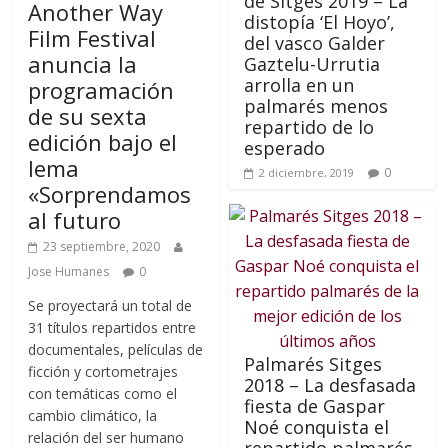
de Sitges 2019 – La
Another Way
distopía ‘El Hoyo’,
Film Festival
del vasco Galder
anuncia la
Gaztelu-Urrutia
arrolla en un
programación
palmarés menos
de su sexta
repartido de lo
edición bajo el
esperado
lema
0
2 diciembre, 2019
«Sorprendamos
al futuro
23 septiembre, 2020
Jose Humanes
0
Se proyectará un total de
31 títulos repartidos entre
documentales, películas de
Palmarés Sitges
ficción y cortometrajes
2018 – La desfasada
con temáticas como el
fiesta de Gaspar
cambio climático, la
Noé conquista el
relación del ser humano