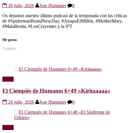
30 julio, 2026
Jose Humanes
0
Os dejamos nuestro último podcast de la temporada con las críticas
de #SpidermanBrandNewDay, #AtrapaElMillón, #MotherMary,
#MalaBestia, #LosCreyentes y la 9ºT
Me gusta:
Cargando...
Radio
El Ciempiés de Humanes 6×49 «Kiritaaaaa»
24 julio, 2026
Jose Humanes
0
Radio