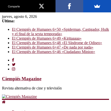
Comparte
jueves, agosto 6, 2026
Última:
El Ciempiés de Humanes 6×50 «Spiderman, Castigador, Hulk
y el final de la sexta temporada»
El Ciempiés de Humanes 6×49 «Kiritaaaaa»
El Ciempiés de Humanes 6×48 «El Síndrome de Odiseo»
El Ciempiés de Humanes 6×47 «De nada por nada»
El Ciempiés de Humanes 6×46 «Ciudadano Minion»
Ciempiés Magazine
Revista alternativa de cine y televisión