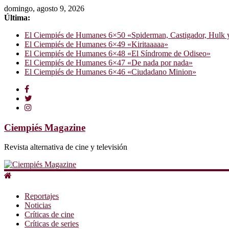
domingo, agosto 9, 2026
Última:
El Ciempiés de Humanes 6×50 «Spiderman, Castigador, Hulk y e
El Ciempiés de Humanes 6×49 «Kiritaaaaa»
El Ciempiés de Humanes 6×48 «El Síndrome de Odiseo»
El Ciempiés de Humanes 6×47 «De nada por nada»
El Ciempiés de Humanes 6×46 «Ciudadano Minion»
Ciempiés Magazine
Revista alternativa de cine y televisión
Reportajes
Noticias
Críticas de cine
Críticas de series