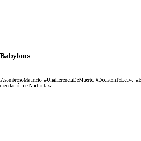
 Babylon»
, #ElAsombrosoMauricio, #UnaHerenciaDeMuerte, #DecisionToLeave, 
comendación de Nacho Jazz.