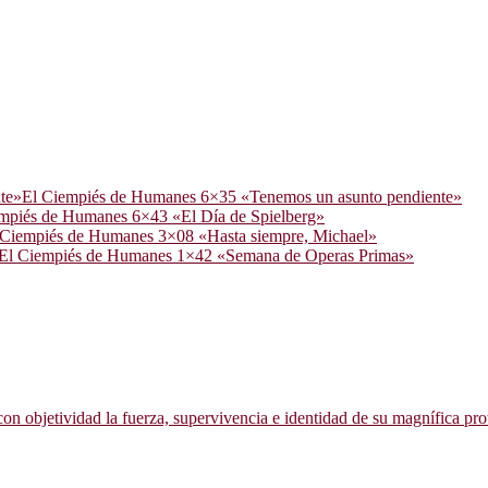
El Ciempiés de Humanes 6×35 «Tenemos un asunto pendiente»
mpiés de Humanes 6×43 «El Día de Spielberg»
 Ciempiés de Humanes 3×08 «Hasta siempre, Michael»
El Ciempiés de Humanes 1×42 «Semana de Operas Primas»
 con objetividad la fuerza, supervivencia e identidad de su magnífica pro