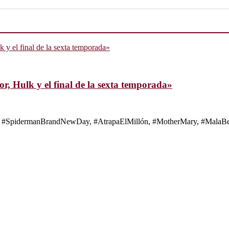
, Hulk y el final de la sexta temporada»
s de #SpidermanBrandNewDay, #AtrapaElMillón, #MotherMary, #MalaBes