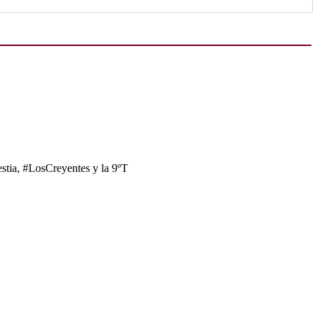
tia, #LosCreyentes y la 9ºT