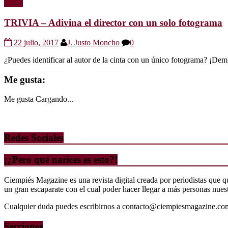
Trivia
TRIVIA – Adivina el director con un solo fotograma
22 julio, 2017
J. Justo Moncho
0
¿Puedes identificar al autor de la cinta con un único fotograma? ¡Dem
Me gusta:
Me gusta
Cargando...
Redes Sociales
¡¿Pero qué narices es esto?!
Ciempiés Magazine es una revista digital creada por periodistas que 
un gran escaparate con el cual poder hacer llegar a más personas nuestr
Cualquier duda puedes escribirnos a contacto@ciempiesmagazine.co
Secciones