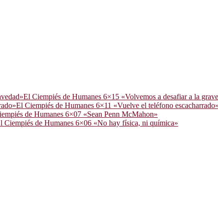
El Ciempiés de Humanes 6×15 «Volvemos a desafiar a la grav
El Ciempiés de Humanes 6×11 «Vuelve el teléfono escacharrado
Ciempiés de Humanes 6×07 «Sean Penn McMahon»
l Ciempiés de Humanes 6×06 «No hay física, ni química»