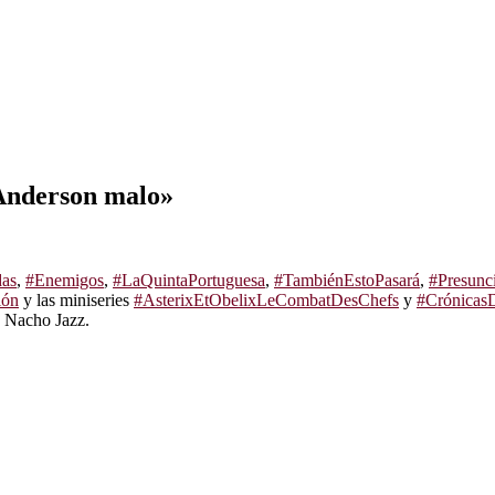
Anderson malo»
das
,
#Enemigos
,
#LaQuintaPortuguesa
,
#TambiénEstoPasará
,
#Presunc
ión
y las miniseries
#AsterixEtObelixLeCombatDesChefs
y
#Crónicas
e Nacho Jazz.