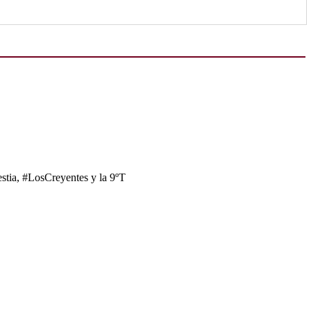
tia, #LosCreyentes y la 9ºT