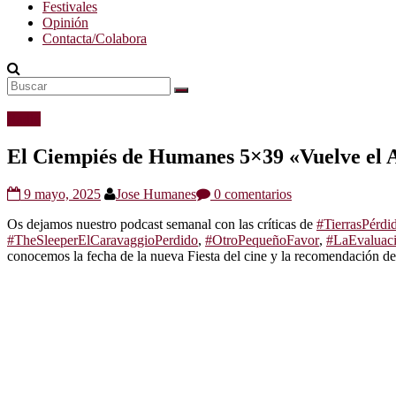
Festivales
Opinión
Contacta/Colabora
Radio
El Ciempiés de Humanes 5×39 «Vuelve el 
9 mayo, 2025
Jose Humanes
0 comentarios
Os dejamos nuestro podcast semanal con las críticas de
#TierrasPérdi
#TheSleeperElCaravaggioPerdido
,
#OtroPequeñoFavor
,
#LaEvaluac
conocemos la fecha de la nueva Fiesta del cine y la recomendación d