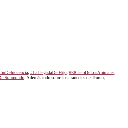
iónDeInocencia
,
#LaLlegadaDelHijo
,
#ElCieloDeLosAnimales
,
DelSubmundo
. Además todo sobre los aranceles de Trump,