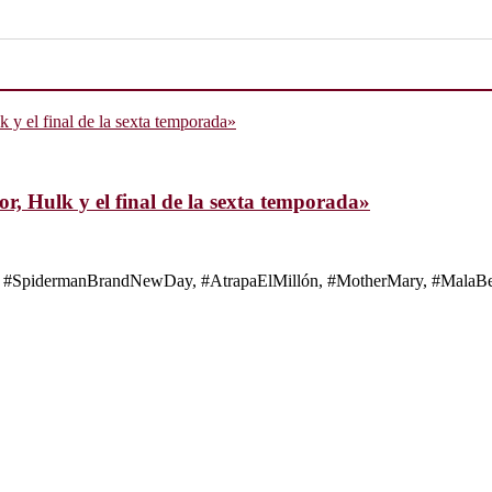
, Hulk y el final de la sexta temporada»
s de #SpidermanBrandNewDay, #AtrapaElMillón, #MotherMary, #MalaBes