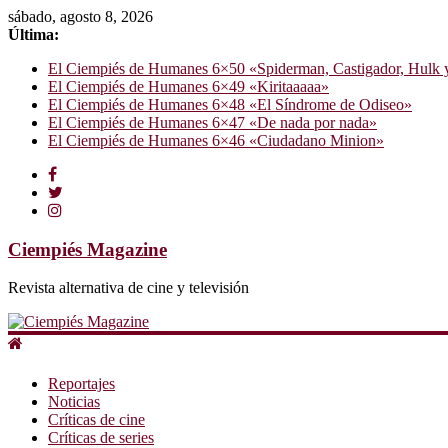
sábado, agosto 8, 2026
Última:
El Ciempiés de Humanes 6×50 «Spiderman, Castigador, Hulk y e
El Ciempiés de Humanes 6×49 «Kiritaaaaa»
El Ciempiés de Humanes 6×48 «El Síndrome de Odiseo»
El Ciempiés de Humanes 6×47 «De nada por nada»
El Ciempiés de Humanes 6×46 «Ciudadano Minion»
Ciempiés Magazine
Revista alternativa de cine y televisión
Reportajes
Noticias
Críticas de cine
Críticas de series