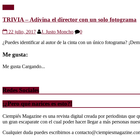
Trivia
TRIVIA – Adivina el director con un solo fotograma
22 julio, 2017
J. Justo Moncho
0
¿Puedes identificar al autor de la cinta con un único fotograma? ¡Dem
Me gusta:
Me gusta
Cargando...
Redes Sociales
¡¿Pero qué narices es esto?!
Ciempiés Magazine es una revista digital creada por periodistas que 
un gran escaparate con el cual poder hacer llegar a más personas nuestr
Cualquier duda puedes escribirnos a contacto@ciempiesmagazine.co