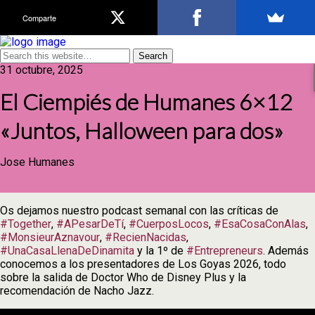
Comparte
31 octubre, 2025
El Ciempiés de Humanes 6×12
«Juntos, Halloween para dos»
Jose Humanes
Os dejamos nuestro podcast semanal con las críticas de
#Together
,
#APesarDeTí
,
#CuerposLocos
,
#EsaCosaConAlas
,
#MonsieurAznavour
,
#RecienNacidas
,
#UnaCasaLlenaDeDinamita
y la 1º de
#Entrepreneurs
. Además
conocemos a los presentadores de Los Goyas 2026, todo
sobre la salida de Doctor Who de Disney Plus y la
recomendación de Nacho Jazz.