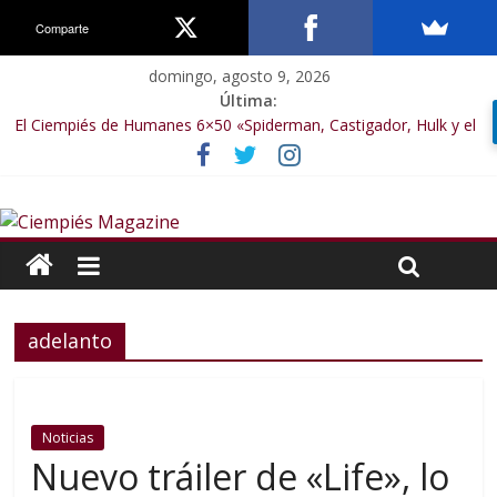
Comparte
domingo, agosto 9, 2026
Última:
El Ciempiés de Humanes 6×50 «Spiderman, Castigador, Hulk y el
final de la sexta temporada»
El Ciempiés de Humanes 6×49 «Kiritaaaaa»
El Ciempiés de Humanes 6×48 «El Síndrome de Odiseo»
El Ciempiés de Humanes 6×47 «De nada por nada»
El Ciempiés de Humanes 6×46 «Ciudadano Minion»
adelanto
Noticias
Nuevo tráiler de «Life», lo