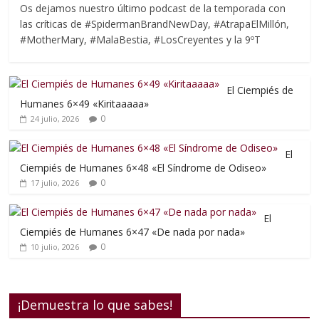
Os dejamos nuestro último podcast de la temporada con
las críticas de #SpidermanBrandNewDay, #AtrapaElMillón,
#MotherMary, #MalaBestia, #LosCreyentes y la 9ºT
El Ciempiés de
Humanes 6×49 «Kiritaaaaa»
0
24 julio, 2026
El
Ciempiés de Humanes 6×48 «El Síndrome de Odiseo»
0
17 julio, 2026
El
Ciempiés de Humanes 6×47 «De nada por nada»
0
10 julio, 2026
¡Demuestra lo que sabes!