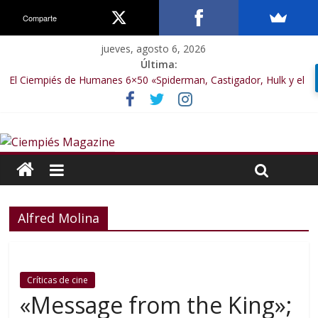
Comparte
jueves, agosto 6, 2026
Última:
El Ciempiés de Humanes 6×50 «Spiderman, Castigador, Hulk y el
final de la sexta temporada»
El Ciempiés de Humanes 6×49 «Kiritaaaaa»
El Ciempiés de Humanes 6×48 «El Síndrome de Odiseo»
El Ciempiés de Humanes 6×47 «De nada por nada»
El Ciempiés de Humanes 6×46 «Ciudadano Minion»
Alfred Molina
Críticas de cine
«Message from the King»;