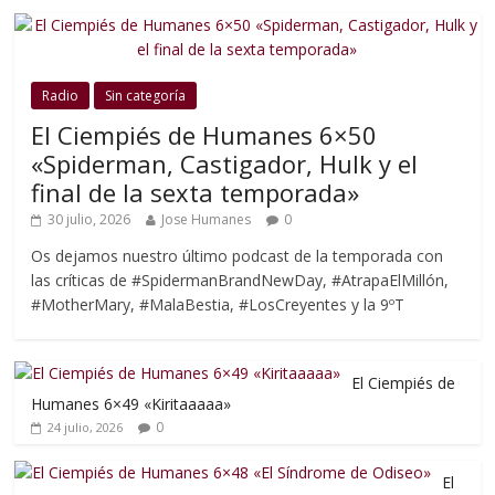
Radio
Sin categoría
El Ciempiés de Humanes 6×50
«Spiderman, Castigador, Hulk y el
final de la sexta temporada»
30 julio, 2026
Jose Humanes
0
Os dejamos nuestro último podcast de la temporada con
las críticas de #SpidermanBrandNewDay, #AtrapaElMillón,
#MotherMary, #MalaBestia, #LosCreyentes y la 9ºT
El Ciempiés de
Humanes 6×49 «Kiritaaaaa»
0
24 julio, 2026
El