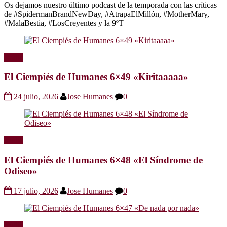
Os dejamos nuestro último podcast de la temporada con las críticas
de #SpidermanBrandNewDay, #AtrapaElMillón, #MotherMary,
#MalaBestia, #LosCreyentes y la 9ºT
Radio
El Ciempiés de Humanes 6×49 «Kiritaaaaa»
24 julio, 2026
Jose Humanes
0
Radio
El Ciempiés de Humanes 6×48 «El Síndrome de
Odiseo»
17 julio, 2026
Jose Humanes
0
Radio