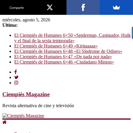
Comparte
miércoles, agosto 5, 2026
Última:
El Ciempiés de Humanes 6×50 «Spiderman, Castigador, Hulk
y el final de la sexta temporada»
El Ciempiés de Humanes 6×49 «Kiritaaaaa»
El Ciempiés de Humanes 6×48 «El Síndrome de Odiseo»
El Ciempiés de Humanes 6×47 «De nada por nada»
El Ciempiés de Humanes 6×46 «Ciudadano Minion»
Ciempiés Magazine
Revista alternativa de cine y televisión