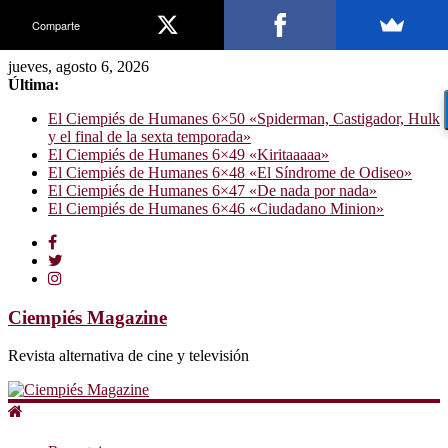
Comparte
jueves, agosto 6, 2026
Última:
El Ciempiés de Humanes 6×50 «Spiderman, Castigador, Hulk
y el final de la sexta temporada»
El Ciempiés de Humanes 6×49 «Kiritaaaaa»
El Ciempiés de Humanes 6×48 «El Síndrome de Odiseo»
El Ciempiés de Humanes 6×47 «De nada por nada»
El Ciempiés de Humanes 6×46 «Ciudadano Minion»
Ciempiés Magazine
Revista alternativa de cine y televisión