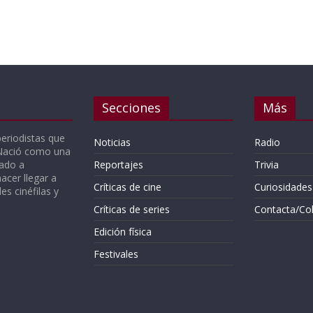
Secciones
Más
periodistas que
Noticias
Radio
 Nació como una
gado a
Reportajes
Trivia
acer llegar a
Críticas de cine
Curiosidades
s cinéfilas y
Críticas de series
Contacta/Co
Edición física
Festivales