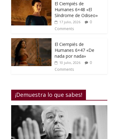
El Ciempiés de
Humanes 6×48 «El
Síndrome de Odiseo»
0
17 julio, 2026
Comments
El Ciempiés de
Humanes 6×47 «De
nada por nada»
0
10 julio, 2026
Comments
¡Demuestra lo que sabes!