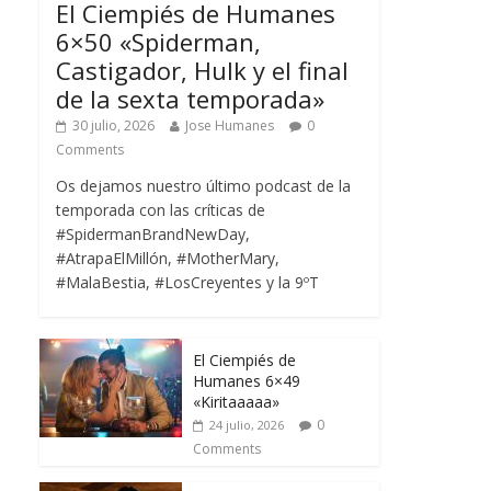
El Ciempiés de Humanes
6×50 «Spiderman,
Castigador, Hulk y el final
de la sexta temporada»
30 julio, 2026
Jose Humanes
0
Comments
Os dejamos nuestro último podcast de la
temporada con las críticas de
#SpidermanBrandNewDay,
#AtrapaElMillón, #MotherMary,
#MalaBestia, #LosCreyentes y la 9ºT
El Ciempiés de
Humanes 6×49
«Kiritaaaaa»
0
24 julio, 2026
Comments