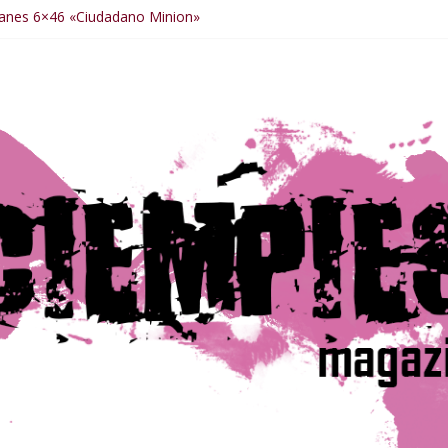
anes 6×46 «Ciudadano Minion»
nes 6×50 «Spiderman, Castigador, Hulk y el final de la sexta tempor
anes 6×49 «Kiritaaaaa»
anes 6×48 «El Síndrome de Odiseo»
anes 6×47 «De nada por nada»