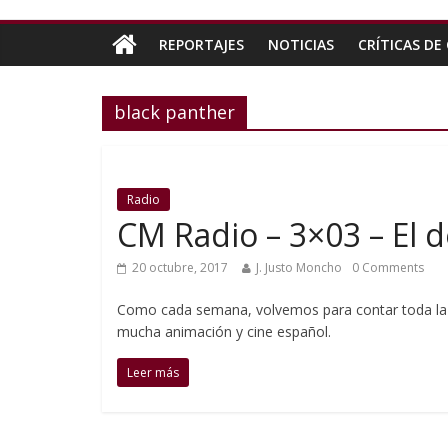
REPORTAJES
NOTICIAS
CRÍTICAS DE 
black panther
Radio
CM Radio – 3×03 – El 
20 octubre, 2017
J. Justo Moncho
0 Comments
Como cada semana, volvemos para contar toda la a
mucha animación y cine español.
Leer más