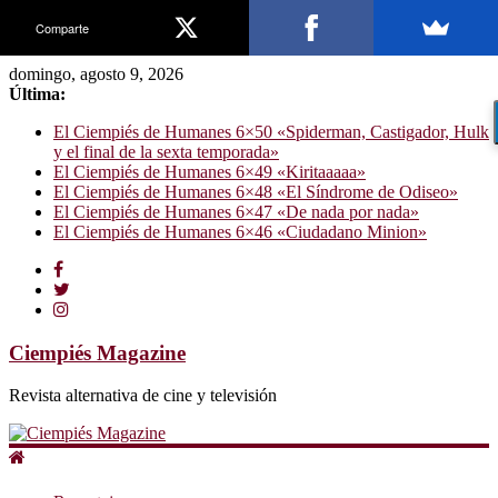
Comparte
domingo, agosto 9, 2026
Última:
El Ciempiés de Humanes 6×50 «Spiderman, Castigador, Hulk
y el final de la sexta temporada»
El Ciempiés de Humanes 6×49 «Kiritaaaaa»
El Ciempiés de Humanes 6×48 «El Síndrome de Odiseo»
El Ciempiés de Humanes 6×47 «De nada por nada»
El Ciempiés de Humanes 6×46 «Ciudadano Minion»
Ciempiés Magazine
Revista alternativa de cine y televisión