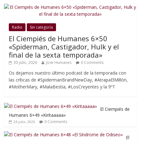
Radio
Sin categoría
El Ciempiés de Humanes 6×50
«Spiderman, Castigador, Hulk y el
final de la sexta temporada»
30 julio, 2026
Jose Humanes
0 Comments
Os dejamos nuestro último podcast de la temporada con
las críticas de #SpidermanBrandNewDay, #AtrapaElMillón,
#MotherMary, #MalaBestia, #LosCreyentes y la 9ºT
El Ciempiés de
Humanes 6×49 «Kiritaaaaa»
0 Comments
24 julio, 2026
El