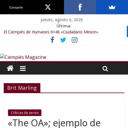
Comparte
jueves, agosto 6, 2026
Última:
El Ciempiés de Humanes 6×46 «Ciudadano Minion»
El Ciempiés de Humanes 6×50 «Spiderman, Castigador, Hulk y el
final de la sexta temporada»
El Ciempiés de Humanes 6×49 «Kiritaaaaa»
El Ciempiés de Humanes 6×48 «El Síndrome de Odiseo»
El Ciempiés de Humanes 6×47 «De nada por nada»
Brit Marling
Críticas de series
«The OA»; ejemplo de