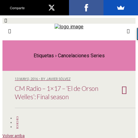
Comparte
Etiquetas › Cancelaciones Series
13 MAYO, 2016 • BY JAVIER SÓLVEZ
CM Radio – 1×17 – ‘El de Orson
Welles’: Final season
Volver arriba