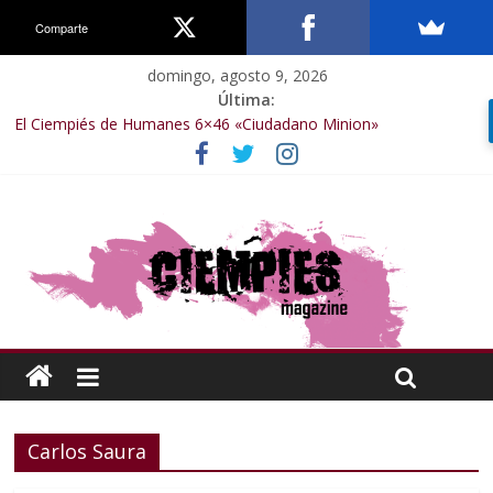
Comparte
domingo, agosto 9, 2026
Última:
El Ciempiés de Humanes 6×46 «Ciudadano Minion»
El Ciempiés de Humanes 6×50 «Spiderman, Castigador, Hulk y el
final de la sexta temporada»
El Ciempiés de Humanes 6×49 «Kiritaaaaa»
El Ciempiés de Humanes 6×48 «El Síndrome de Odiseo»
El Ciempiés de Humanes 6×47 «De nada por nada»
Carlos Saura