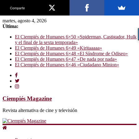
Comparte
martes, agosto 4, 2026
Última:
El Ciempiés de Humanes 6×50 «Spiderman, Castigador, Hulk
y el final de la sexta temporada»
El Ciempiés de Humanes 6×49 «Kiritaaaaa»
El Ciempiés de Humanes 6×48 «El Síndrome de Odiseo»
El Ciempiés de Humanes 6×47 «De nada por nada»
El Ciempiés de Humanes 6×46 «Ciudadano Minion»
Ciempiés Magazine
Revista alternativa de cine y televisión