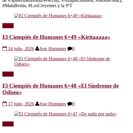
de #SpidermanBrandNewDay, #AtrapaElMillón, #MotherMary,
#MalaBestia, #LosCreyentes y la 9ºT
Radio
El Ciempiés de Humanes 6×49 «Kiritaaaaa»
24 julio, 2026
Jose Humanes
0
Radio
El Ciempiés de Humanes 6×48 «El Síndrome de
Odiseo»
17 julio, 2026
Jose Humanes
0
Radio