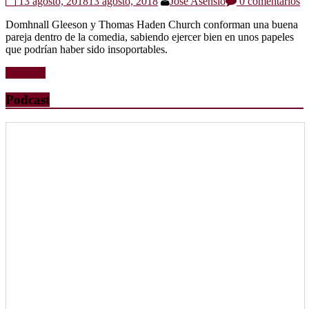
13 agosto, 2018
13 agosto, 2018
Jose Asensio
0 comentarios
Domhnall Gleeson y Thomas Haden Church conforman una buena
pareja dentro de la comedia, sabiendo ejercer bien en unos papeles
que podrían haber sido insoportables.
Leer más
Podcast