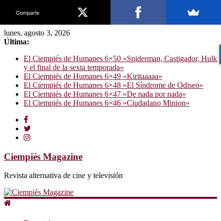
Comparte
lunes, agosto 3, 2026
Última:
El Ciempiés de Humanes 6×50 «Spiderman, Castigador, Hulk
y el final de la sexta temporada»
El Ciempiés de Humanes 6×49 «Kiritaaaaa»
El Ciempiés de Humanes 6×48 «El Síndrome de Odiseo»
El Ciempiés de Humanes 6×47 «De nada por nada»
El Ciempiés de Humanes 6×46 «Ciudadano Minion»
Ciempiés Magazine
Revista alternativa de cine y televisión