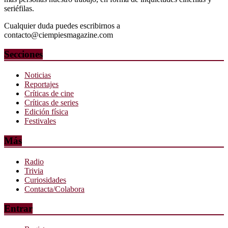
seriéfilas.
Cualquier duda puedes escribirnos a
contacto@ciempiesmagazine.com
Secciones
Noticias
Reportajes
Críticas de cine
Críticas de series
Edición física
Festivales
Más
Radio
Trivia
Curiosidades
Contacta/Colabora
Entrar