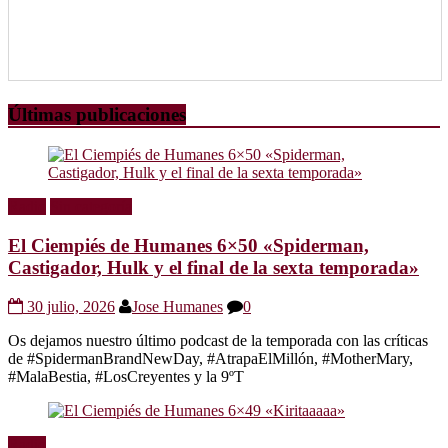
Últimas publicaciones
Radio
Sin categoría
El Ciempiés de Humanes 6×50 «Spiderman,
Castigador, Hulk y el final de la sexta temporada»
30 julio, 2026
Jose Humanes
0
Os dejamos nuestro último podcast de la temporada con las críticas
de #SpidermanBrandNewDay, #AtrapaElMillón, #MotherMary,
#MalaBestia, #LosCreyentes y la 9ºT
Radio