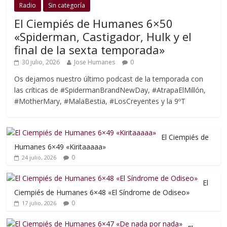
Radio
Sin categoría
El Ciempiés de Humanes 6×50
«Spiderman, Castigador, Hulk y el
final de la sexta temporada»
30 julio, 2026
Jose Humanes
0
Os dejamos nuestro último podcast de la temporada con
las críticas de #SpidermanBrandNewDay, #AtrapaElMillón,
#MotherMary, #MalaBestia, #LosCreyentes y la 9ºT
El Ciempiés de
Humanes 6×49 «Kiritaaaaa»
0
24 julio, 2026
El
Ciempiés de Humanes 6×48 «El Síndrome de Odiseo»
0
17 julio, 2026