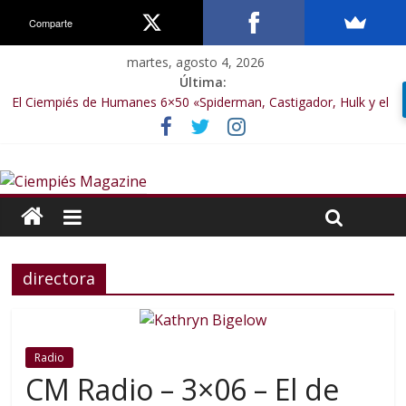
Comparte
martes, agosto 4, 2026
Última:
El Ciempiés de Humanes 6×50 «Spiderman, Castigador, Hulk y el
final de la sexta temporada»
El Ciempiés de Humanes 6×49 «Kiritaaaaa»
El Ciempiés de Humanes 6×48 «El Síndrome de Odiseo»
El Ciempiés de Humanes 6×47 «De nada por nada»
El Ciempiés de Humanes 6×46 «Ciudadano Minion»
directora
Radio
CM Radio – 3×06 – El de