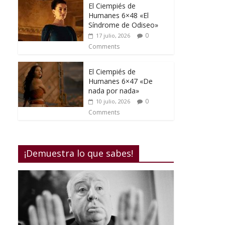
El Ciempiés de
Humanes 6×48 «El
Síndrome de Odiseo»
0
17 julio, 2026
Comments
El Ciempiés de
Humanes 6×47 «De
nada por nada»
0
10 julio, 2026
Comments
¡Demuestra lo que sabes!