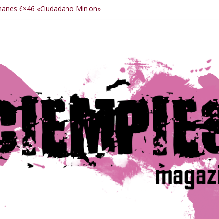
manes 6×46 «Ciudadano Minion»
anes 6×50 «Spiderman, Castigador, Hulk y el final de la sexta tempo
manes 6×49 «Kiritaaaaa»
manes 6×48 «El Síndrome de Odiseo»
manes 6×47 «De nada por nada»