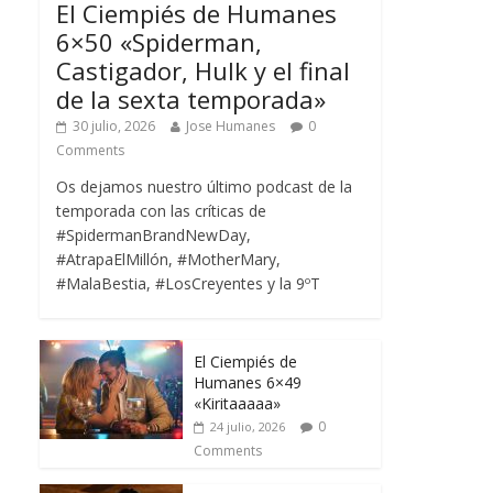
El Ciempiés de Humanes
6×50 «Spiderman,
Castigador, Hulk y el final
de la sexta temporada»
30 julio, 2026
Jose Humanes
0
Comments
Os dejamos nuestro último podcast de la
temporada con las críticas de
#SpidermanBrandNewDay,
#AtrapaElMillón, #MotherMary,
#MalaBestia, #LosCreyentes y la 9ºT
El Ciempiés de
Humanes 6×49
«Kiritaaaaa»
0
24 julio, 2026
Comments