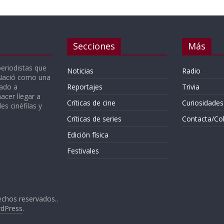
Secciones
Más
periodistas que
Noticias
Radio
 Nació como una
gado a
Reportajes
Trivia
acer llegar a
Críticas de cine
Curiosidades
s cinéfilas y
Críticas de series
Contacta/Co
Edición física
Festivales
echos reservados..
dPress
.