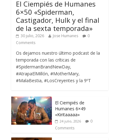
El Ciempiés de Humanes
6×50 «Spiderman,
Castigador, Hulk y el final
de la sexta temporada»
30 julio, 2026
Jose Humanes
0
Comments
Os dejamos nuestro último podcast de la
temporada con las críticas de
#SpidermanBrandNewDay,
#AtrapaElMillón, #MotherMary,
#MalaBestia, #LosCreyentes y la 9ºT
El Ciempiés de
Humanes 6×49
«Kiritaaaaa»
0
24 julio, 2026
Comments