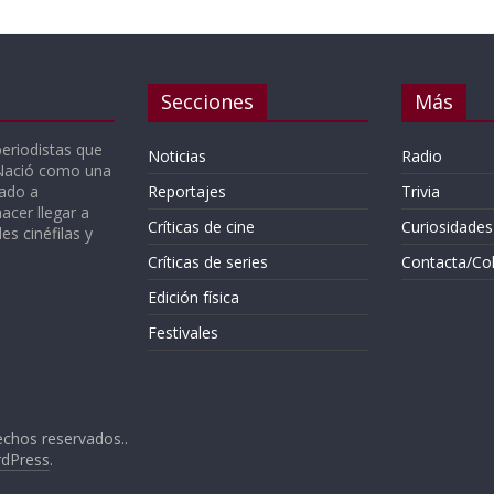
Secciones
Más
periodistas que
Noticias
Radio
 Nació como una
gado a
Reportajes
Trivia
acer llegar a
Críticas de cine
Curiosidades
s cinéfilas y
Críticas de series
Contacta/Co
Edición física
Festivales
echos reservados..
dPress
.