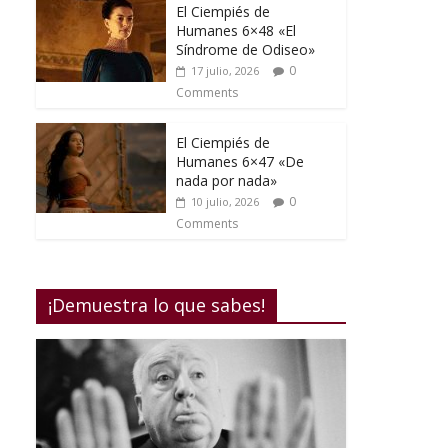
El Ciempiés de
Humanes 6×48 «El
Síndrome de Odiseo»
0
17 julio, 2026
Comments
El Ciempiés de
Humanes 6×47 «De
nada por nada»
0
10 julio, 2026
Comments
¡Demuestra lo que sabes!