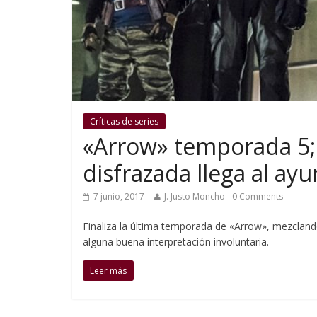
Críticas de series
«Arrow» temporada 5; 
disfrazada llega al ay
7 junio, 2017
J. Justo Moncho
0 Comments
Finaliza la última temporada de «Arrow», mezcland
alguna buena interpretación involuntaria.
Leer más