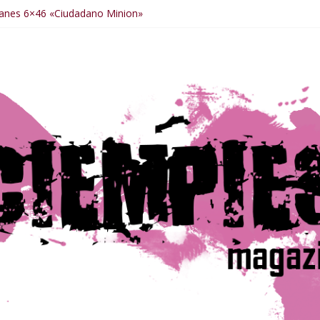
anes 6×46 «Ciudadano Minion»
nes 6×50 «Spiderman, Castigador, Hulk y el final de la sexta tempor
anes 6×49 «Kiritaaaaa»
anes 6×48 «El Síndrome de Odiseo»
anes 6×47 «De nada por nada»