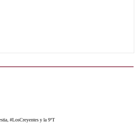
tia, #LosCreyentes y la 9ºT