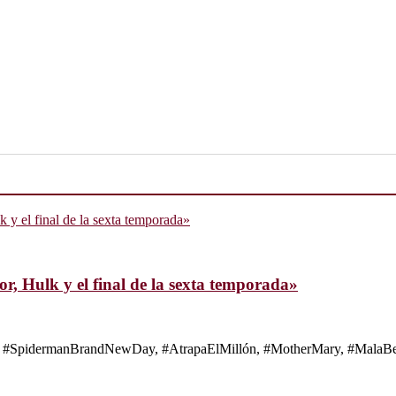
, Hulk y el final de la sexta temporada»
s de #SpidermanBrandNewDay, #AtrapaElMillón, #MotherMary, #MalaBes