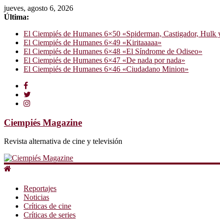
jueves, agosto 6, 2026
Última:
El Ciempiés de Humanes 6×50 «Spiderman, Castigador, Hulk y e
El Ciempiés de Humanes 6×49 «Kiritaaaaa»
El Ciempiés de Humanes 6×48 «El Síndrome de Odiseo»
El Ciempiés de Humanes 6×47 «De nada por nada»
El Ciempiés de Humanes 6×46 «Ciudadano Minion»
Ciempiés Magazine
Revista alternativa de cine y televisión
Reportajes
Noticias
Críticas de cine
Críticas de series