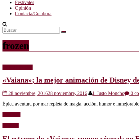
Festivales
Opinión
Contacta/Colabora
frozen
Críticas de cine
«Vaiana»; la mejor animación de Disney de
28 noviembre, 2016
28 noviembre, 2016
J. Justo Moncho
0 co
Épica aventura por mar repleta de magia, acción, humor e inmejorable
Leer más
Noticias
El estreno de «Vaiana» rompe récords en