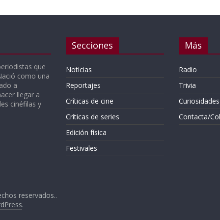
Secciones
Más
periodistas que
Noticias
Radio
 Nació como una
gado a
Reportajes
Trivia
acer llegar a
Críticas de cine
Curiosidades
s cinéfilas y
Críticas de series
Contacta/Co
Edición física
Festivales
echos reservados..
dPress
.