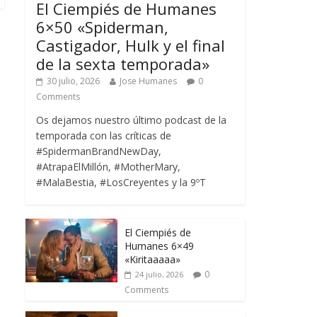
El Ciempiés de Humanes
6×50 «Spiderman,
Castigador, Hulk y el final
de la sexta temporada»
30 julio, 2026
Jose Humanes
0
Comments
Os dejamos nuestro último podcast de la
temporada con las críticas de
#SpidermanBrandNewDay,
#AtrapaElMillón, #MotherMary,
#MalaBestia, #LosCreyentes y la 9ºT
El Ciempiés de
Humanes 6×49
«Kiritaaaaa»
0
24 julio, 2026
Comments