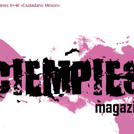
anes 6×46 «Ciudadano Minion»
nes 6×50 «Spiderman, Castigador, Hulk y el final de la sexta tempor
anes 6×49 «Kiritaaaaa»
anes 6×48 «El Síndrome de Odiseo»
anes 6×47 «De nada por nada»