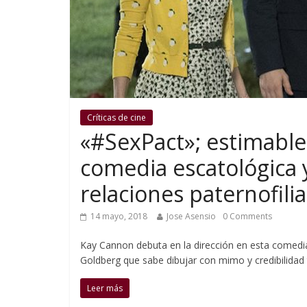
Críticas de cine
«#SexPact»; estimable
comedia escatológica 
relaciones paternofilia
14 mayo, 2018
Jose Asensio
0 Comments
Kay Cannon debuta en la dirección en esta come
Goldberg que sabe dibujar con mimo y credibilidad
Leer más