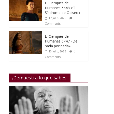
El Ciempiés de
Humanes 6×48 «El
Síndrome de Odiseo»
0
17 julio, 2026
Comments
El Ciempiés de
Humanes 6×47 «De
nada por nada»
0
10 julio, 2026
Comments
¡Demuestra lo que sabes!