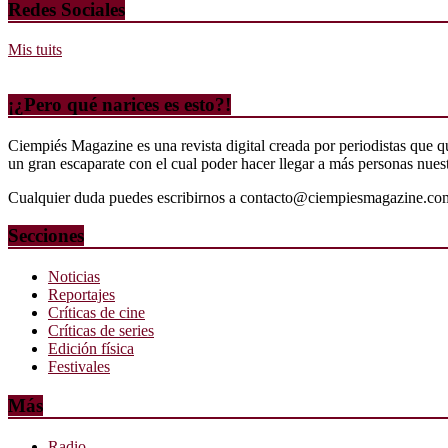
Redes Sociales
Mis tuits
¡¿Pero qué narices es esto?!
Ciempiés Magazine es una revista digital creada por periodistas que 
un gran escaparate con el cual poder hacer llegar a más personas nuestr
Cualquier duda puedes escribirnos a contacto@ciempiesmagazine.co
Secciones
Noticias
Reportajes
Críticas de cine
Críticas de series
Edición física
Festivales
Más
Radio