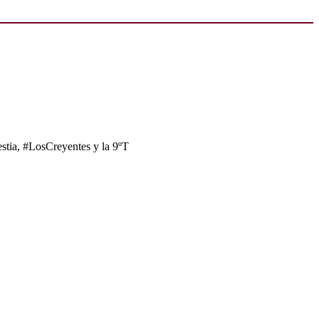
tia, #LosCreyentes y la 9ºT