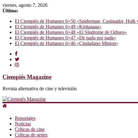
viernes, agosto 7, 2026
Última:
El Ciempiés de Humanes 6×50 «Spiderman, Castigador, Hulk y e
El Ciempiés de Humanes 6×49 «Kiritaaaaa»
El Ciempiés de Humanes 6×48 «El Síndrome de Odiseo»
El Ciempiés de Humanes 6×47 «De nada por nada»
El Ciempiés de Humanes 6×46 «Ciudadano Minion»
Ciempiés Magazine
Revista alternativa de cine y televisión
Reportajes
Noticias
Críticas de cine
Críticas de series