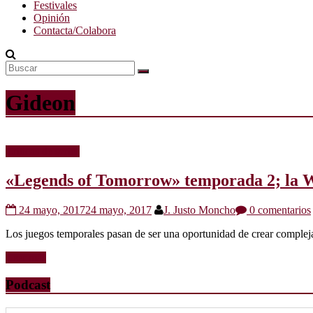
Festivales
Opinión
Contacta/Colabora
Gideon
Críticas de series
«Legends of Tomorrow» temporada 2; la W
24 mayo, 2017
24 mayo, 2017
J. Justo Moncho
0 comentarios
Los juegos temporales pasan de ser una oportunidad de crear compleja
Leer más
Podcast