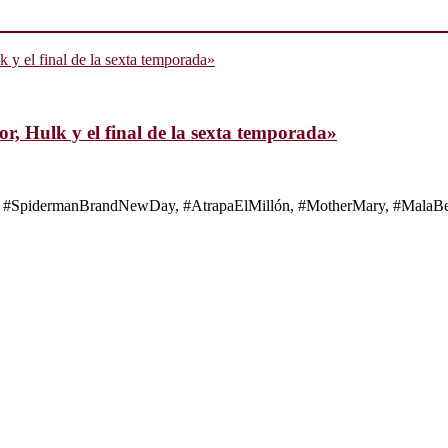
, Hulk y el final de la sexta temporada»
s de #SpidermanBrandNewDay, #AtrapaElMillón, #MotherMary, #MalaBes