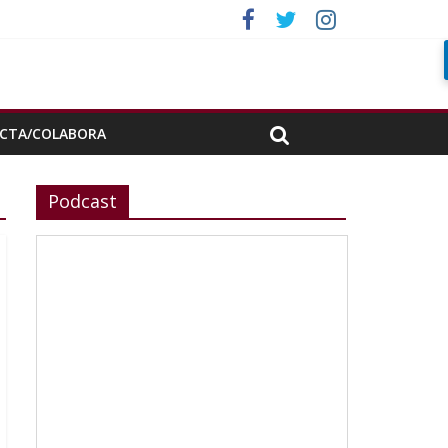
porada»
CTA/COLABORA
Podcast