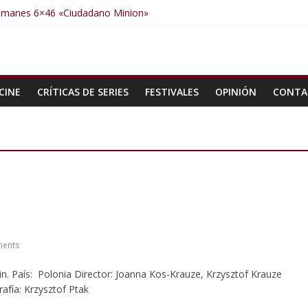
Humanes 6×46 «Ciudadano Minion»
manes 6×50 «Spiderman, Castigador, Hulk y el final de la sexta tem
umanes 6×49 «Kiritaaaaa»
umanes 6×48 «El Síndrome de Odiseo»
Humanes 6×47 «De nada por nada»
CINE
CRÍTICAS DE SERIES
FESTIVALES
OPINIÓN
CONTA
ents
in. País: Polonia Director: Joanna Kos-Krauze, Krzysztof Krauze
afía: Krzysztof Ptak