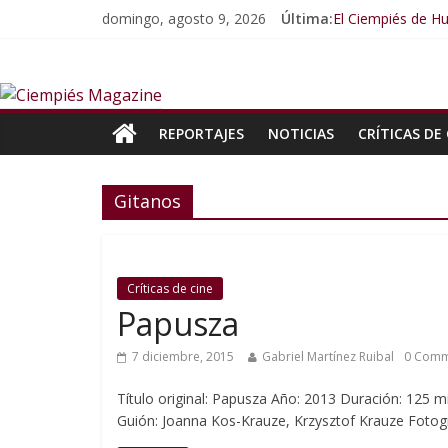
domingo, agosto 9, 2026
Última:
El Ciempiés de 
El Ciempiés de Hu
El Ciempiés de H
El Ciempiés de H
El Ciempiés de 
REPORTAJES
NOTICIAS
CRÍTICAS DE 
Gitanos
Críticas de cine
Papusza
7 diciembre, 2015
Gabriel Martínez Ruibal
0 Comm
Título original: Papusza Año: 2013 Duración: 125 m
Guión: Joanna Kos-Krauze, Krzysztof Krauze Fotogr