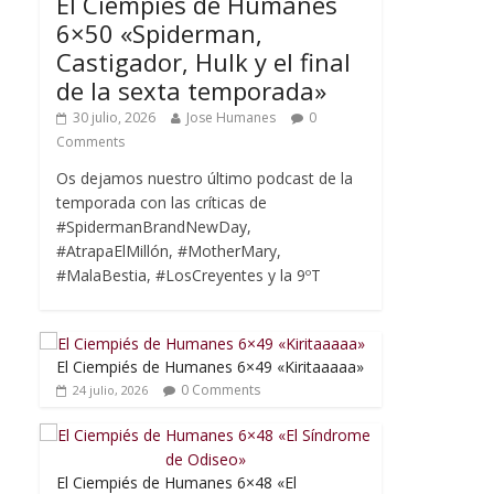
El Ciempiés de Humanes
6×50 «Spiderman,
Castigador, Hulk y el final
de la sexta temporada»
30 julio, 2026
Jose Humanes
0
Comments
Os dejamos nuestro último podcast de la
temporada con las críticas de
#SpidermanBrandNewDay,
#AtrapaElMillón, #MotherMary,
#MalaBestia, #LosCreyentes y la 9ºT
El Ciempiés de Humanes 6×49 «Kiritaaaaa»
0 Comments
24 julio, 2026
El Ciempiés de Humanes 6×48 «El