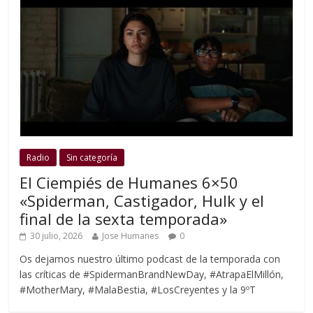
Radio
Sin categoría
El Ciempiés de Humanes 6×50
«Spiderman, Castigador, Hulk y el
final de la sexta temporada»
30 julio, 2026
Jose Humanes
0
Os dejamos nuestro último podcast de la temporada con
las críticas de #SpidermanBrandNewDay, #AtrapaElMillón,
#MotherMary, #MalaBestia, #LosCreyentes y la 9ºT