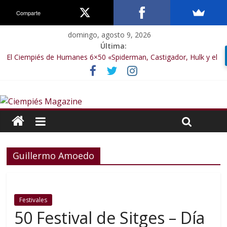
Comparte
domingo, agosto 9, 2026
Última:
El Ciempiés de Humanes 6×50 «Spiderman, Castigador, Hulk y el
final de la sexta temporada»
El Ciempiés de Humanes 6×49 «Kiritaaaaa»
El Ciempiés de Humanes 6×48 «El Síndrome de Odiseo»
El Ciempiés de Humanes 6×47 «De nada por nada»
El Ciempiés de Humanes 6×46 «Ciudadano Minion»
Guillermo Amoedo
Festivales
50 Festival de Sitges – Día