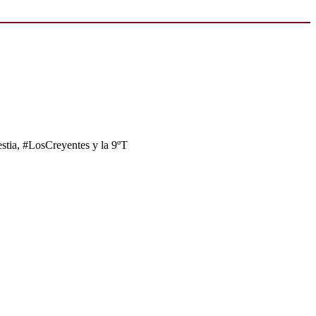
tia, #LosCreyentes y la 9ºT