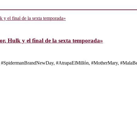
, Hulk y el final de la sexta temporada»
s de #SpidermanBrandNewDay, #AtrapaElMillón, #MotherMary, #MalaBes