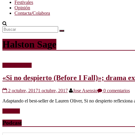
Festivales
Opinión
Contacta/Colabora
Halston Sage
Críticas de cine
«Si no despierto (Before I Fall)»; drama ex
2 octubre, 2017
1 octubre, 2017
Jose Asensio
0 comentarios
Adaptando el best-seller de Lauren Oliver, Si no despierto reflexiona 
Leer más
Podcast