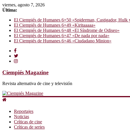
viernes, agosto 7, 2026
Última:
El Ciempiés de Humanes 6×50 «Spiderman, Castigador, Hulk y e
El Ciempiés de Humanes 6×49 «Kiritaaaaa»
El Ciempiés de Humanes 6×48 «El Síndrome de Odiseo»
El Ciempiés de Humanes 6×47 «De nada por nada»
El Ciempiés de Humanes 6×46 «Ciudadano Minion»
Ciempiés Magazine
Revista alternativa de cine y televisión
Reportajes
Noticias
Críticas de cine
Críticas de series