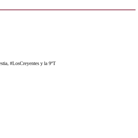
tia, #LosCreyentes y la 9ºT