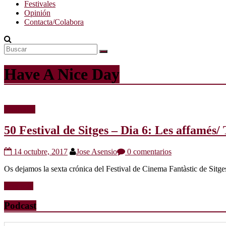
Festivales
Opinión
Contacta/Colabora
Have A Nice Day
Festivales
50 Festival de Sitges – Dia 6: Les affamé
14 octubre, 2017
Jose Asensio
0 comentarios
Os dejamos la sexta crónica del Festival de Cinema Fantàstic de Sitge
Leer más
Podcast