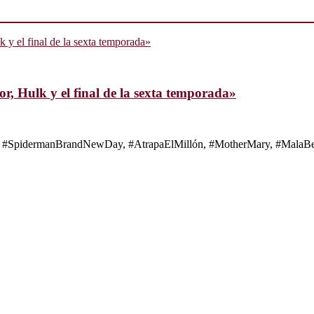
, Hulk y el final de la sexta temporada»
s de #SpidermanBrandNewDay, #AtrapaElMillón, #MotherMary, #MalaBes