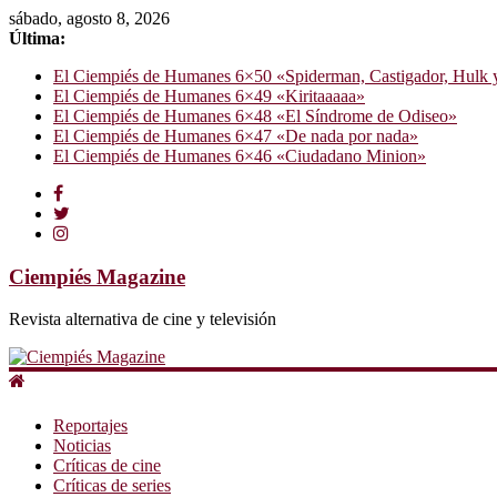
sábado, agosto 8, 2026
Última:
El Ciempiés de Humanes 6×50 «Spiderman, Castigador, Hulk y e
El Ciempiés de Humanes 6×49 «Kiritaaaaa»
El Ciempiés de Humanes 6×48 «El Síndrome de Odiseo»
El Ciempiés de Humanes 6×47 «De nada por nada»
El Ciempiés de Humanes 6×46 «Ciudadano Minion»
Ciempiés Magazine
Revista alternativa de cine y televisión
Reportajes
Noticias
Críticas de cine
Críticas de series