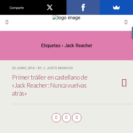
Comparte
Etiquetas › Jack Reacher
23 JUNIO, 2016 • BY J. JUSTO MONCHO
Primer tráiler en castellano de
«Jack Reacher: Nunca vuelvas
atrás»