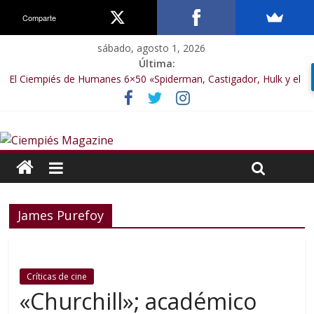
Comparte
sábado, agosto 1, 2026
Última:
El Ciempiés de Humanes 6×50 «Spiderman, Castigador, Hulk y el
final de la sexta temporada»
El Ciempiés de Humanes 6×49 «Kiritaaaaa»
El Ciempiés de Humanes 6×48 «El Síndrome de Odiseo»
El Ciempiés de Humanes 6×47 «De nada por nada»
El Ciempiés de Humanes 6×46 «Ciudadano Minion»
James Purefoy
Críticas de cine
«Churchill»; académico