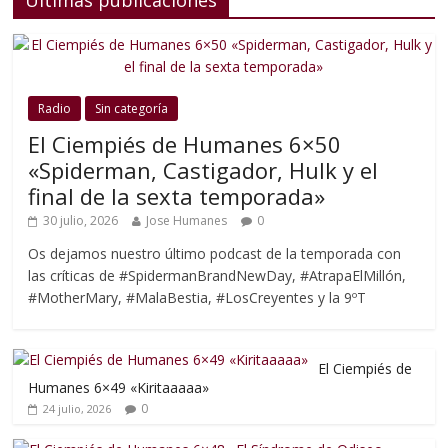
Últimas publicaciones
Radio
Sin categoría
El Ciempiés de Humanes 6×50
«Spiderman, Castigador, Hulk y el
final de la sexta temporada»
30 julio, 2026
Jose Humanes
0
Os dejamos nuestro último podcast de la temporada con
las críticas de #SpidermanBrandNewDay, #AtrapaElMillón,
#MotherMary, #MalaBestia, #LosCreyentes y la 9ºT
El Ciempiés de
Humanes 6×49 «Kiritaaaaa»
0
24 julio, 2026