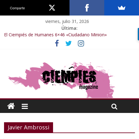
Comparte
viernes, julio 31, 2026
Última:
El Ciempiés de Humanes 6×46 «Ciudadano Minion»
El Ciempiés de Humanes 6×50 «Spiderman, Castigador, Hulk y el
final de la sexta temporada»
El Ciempiés de Humanes 6×49 «Kiritaaaaa»
El Ciempiés de Humanes 6×48 «El Síndrome de Odiseo»
El Ciempiés de Humanes 6×47 «De nada por nada»
Javier Ambrossi