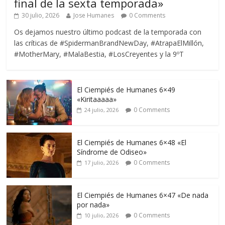
final de la sexta temporada»
30 julio, 2026
Jose Humanes
0 Comments
Os dejamos nuestro último podcast de la temporada con
las críticas de #SpidermanBrandNewDay, #AtrapaElMillón,
#MotherMary, #MalaBestia, #LosCreyentes y la 9ºT
El Ciempiés de Humanes 6×49
«Kiritaaaaa»
0 Comments
24 julio, 2026
El Ciempiés de Humanes 6×48 «El
Síndrome de Odiseo»
0 Comments
17 julio, 2026
El Ciempiés de Humanes 6×47 «De nada
por nada»
0 Comments
10 julio, 2026