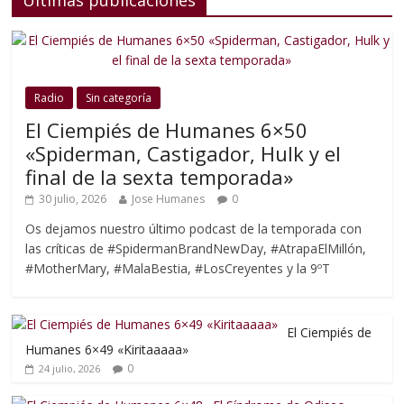
Últimas publicaciones
Radio
Sin categoría
El Ciempiés de Humanes 6×50
«Spiderman, Castigador, Hulk y el
final de la sexta temporada»
30 julio, 2026
Jose Humanes
0
Os dejamos nuestro último podcast de la temporada con
las críticas de #SpidermanBrandNewDay, #AtrapaElMillón,
#MotherMary, #MalaBestia, #LosCreyentes y la 9ºT
El Ciempiés de
Humanes 6×49 «Kiritaaaaa»
0
24 julio, 2026