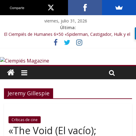
Comparte
viernes, julio 31, 2026
Última:
El Ciempiés de Humanes 6×50 «Spiderman, Castigador, Hulk y el
final de la sexta temporada»
El Ciempiés de Humanes 6×49 «Kiritaaaaa»
El Ciempiés de Humanes 6×48 «El Síndrome de Odiseo»
El Ciempiés de Humanes 6×47 «De nada por nada»
El Ciempiés de Humanes 6×46 «Ciudadano Minion»
Jeremy Gillespie
Críticas de cine
«The Void (El vacío);