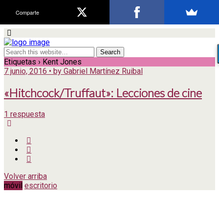
Comparte
Etiquetas › Kent Jones
7 junio, 2016 • by Gabriel Martínez Ruibal
«Hitchcock/Truffaut»: Lecciones de cine
1 respuesta
Volver arriba
móvil
escritorio