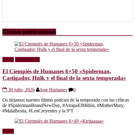
Últimas publicaciones
Radio
Sin categoría
El Ciempiés de Humanes 6×50 «Spiderman,
Castigador, Hulk y el final de la sexta temporada»
30 julio, 2026
Jose Humanes
0
Os dejamos nuestro último podcast de la temporada con las críticas
de #SpidermanBrandNewDay, #AtrapaElMillón, #MotherMary,
#MalaBestia, #LosCreyentes y la 9ºT
Radio