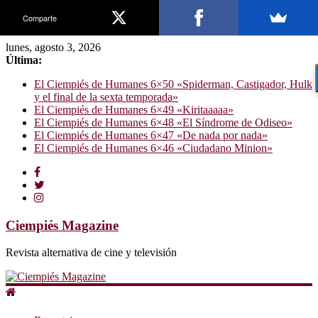
Comparte
lunes, agosto 3, 2026
Última:
El Ciempiés de Humanes 6×50 «Spiderman, Castigador, Hulk
y el final de la sexta temporada»
El Ciempiés de Humanes 6×49 «Kiritaaaaa»
El Ciempiés de Humanes 6×48 «El Síndrome de Odiseo»
El Ciempiés de Humanes 6×47 «De nada por nada»
El Ciempiés de Humanes 6×46 «Ciudadano Minion»
Ciempiés Magazine
Revista alternativa de cine y televisión