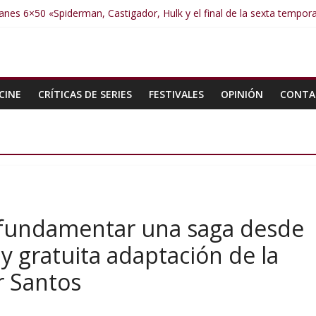
nes 6×50 «Spiderman, Castigador, Hulk y el final de la sexta tempor
anes 6×49 «Kiritaaaaa»
anes 6×48 «El Síndrome de Odiseo»
anes 6×47 «De nada por nada»
anes 6×46 «Ciudadano Minion»
CINE
CRÍTICAS DE SERIES
FESTIVALES
OPINIÓN
CONTA
a fundamentar una saga desde
 y gratuita adaptación de la
r Santos