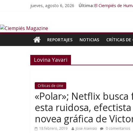
jueves, agosto 6, 2026
Última:
El Ciempiés de Huma
El Ciempiés de Hum
El Ciempiés de Hum
El Ciempiés de Hum
El Ciempiés de Hum
REPORTAJES
NOTICIAS
CRÍTICAS DE 
Lovina Yavari
Críticas de cine
«Polar»; Netflix busc
esta ruidosa, efectista
novea gráfica de Victo
18 febrero, 2019
Jose Asensio
0 comentarios