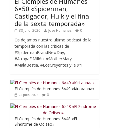
El Ciempiés de Humanes
6×50 «Spiderman,
Castigador, Hulk y el final
de la sexta temporada»
30 julio, 2026
Jose Humanes
0
Os dejamos nuestro último podcast de la
temporada con las críticas de
#SpidermanBrandNewDay,
#AtrapaElMillón, #MotherMary,
#MalaBestia, #LosCreyentes y la 9ºT
El Ciempiés de Humanes 6×49 «Kiritaaaaa»
0
24 julio, 2026
El Ciempiés de Humanes 6×48 «El
Síndrome de Odiseo»