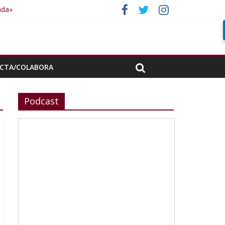
ada»
CTA/COLABORA
Podcast