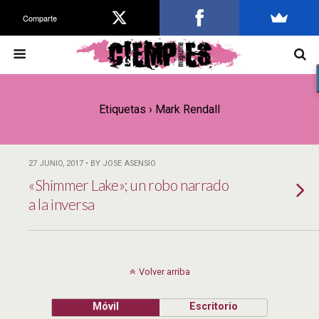
Comparte
Etiquetas › Mark Rendall
27 JUNIO, 2017 • BY JOSE ASENSIO
«Shimmer Lake»; un robo narrado
a la inversa
Volver arriba
Móvil
Escritorio