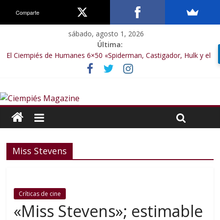
Comparte
sábado, agosto 1, 2026
Última:
El Ciempiés de Humanes 6×50 «Spiderman, Castigador, Hulk y el
final de la sexta temporada»
El Ciempiés de Humanes 6×49 «Kiritaaaaa»
El Ciempiés de Humanes 6×48 «El Síndrome de Odiseo»
El Ciempiés de Humanes 6×47 «De nada por nada»
El Ciempiés de Humanes 6×46 «Ciudadano Minion»
Miss Stevens
Críticas de cine
«Miss Stevens»; estimable