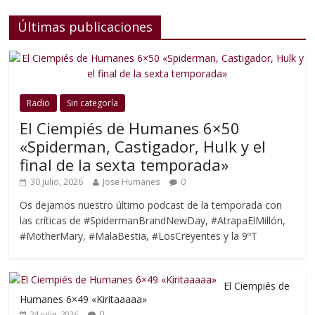
Últimas publicaciones
Radio
Sin categoría
El Ciempiés de Humanes 6×50
«Spiderman, Castigador, Hulk y el
final de la sexta temporada»
30 julio, 2026
Jose Humanes
0
Os dejamos nuestro último podcast de la temporada con
las críticas de #SpidermanBrandNewDay, #AtrapaElMillón,
#MotherMary, #MalaBestia, #LosCreyentes y la 9ºT
El Ciempiés de
Humanes 6×49 «Kiritaaaaa»
0
24 julio, 2026