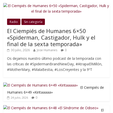
Radio
Sin categoría
El Ciempiés de Humanes 6×50
«Spiderman, Castigador, Hulk y el
final de la sexta temporada»
30 julio, 2026
Jose Humanes
0
Os dejamos nuestro último podcast de la temporada con
las críticas de #SpidermanBrandNewDay, #AtrapaElMillón,
#MotherMary, #MalaBestia, #LosCreyentes y la 9ºT
El Ciempiés de
Humanes 6×49 «Kiritaaaaa»
0
24 julio, 2026
El