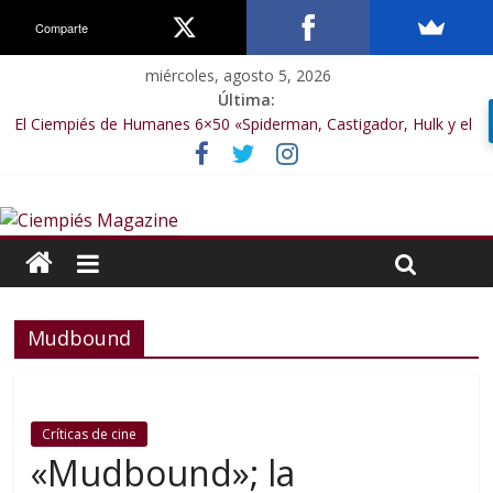
Comparte
miércoles, agosto 5, 2026
Última:
El Ciempiés de Humanes 6×50 «Spiderman, Castigador, Hulk y el
final de la sexta temporada»
El Ciempiés de Humanes 6×49 «Kiritaaaaa»
El Ciempiés de Humanes 6×48 «El Síndrome de Odiseo»
El Ciempiés de Humanes 6×47 «De nada por nada»
El Ciempiés de Humanes 6×46 «Ciudadano Minion»
Mudbound
Críticas de cine
«Mudbound»; la