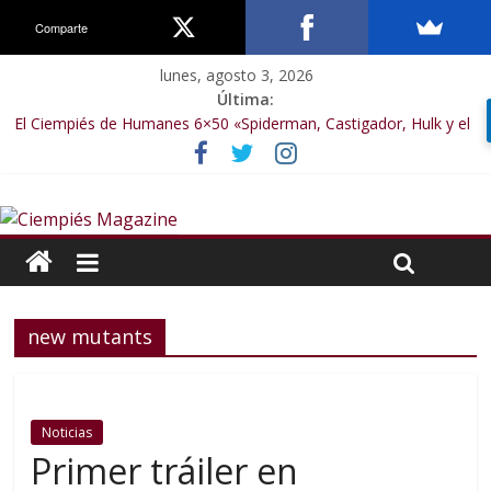
Comparte
lunes, agosto 3, 2026
Última:
El Ciempiés de Humanes 6×50 «Spiderman, Castigador, Hulk y el
final de la sexta temporada»
El Ciempiés de Humanes 6×49 «Kiritaaaaa»
El Ciempiés de Humanes 6×48 «El Síndrome de Odiseo»
El Ciempiés de Humanes 6×47 «De nada por nada»
El Ciempiés de Humanes 6×46 «Ciudadano Minion»
new mutants
Noticias
Primer tráiler en