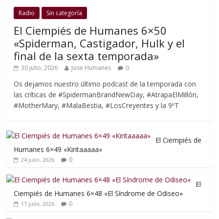
Radio
Sin categoría
El Ciempiés de Humanes 6×50
«Spiderman, Castigador, Hulk y el
final de la sexta temporada»
30 julio, 2026
Jose Humanes
0
Os dejamos nuestro último podcast de la temporada con
las críticas de #SpidermanBrandNewDay, #AtrapaElMillón,
#MotherMary, #MalaBestia, #LosCreyentes y la 9ºT
El Ciempiés de
Humanes 6×49 «Kiritaaaaa»
0
24 julio, 2026
El
Ciempiés de Humanes 6×48 «El Síndrome de Odiseo»
0
17 julio, 2026