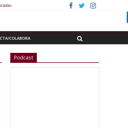
porada»
CTA/COLABORA
Podcast