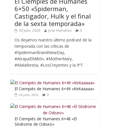
El Ciempiés de Humanes
6×50 «Spiderman,
Castigador, Hulk y el final
de la sexta temporada»
30 julio, 2026
Jose Humanes
0
Os dejamos nuestro último podcast de la
temporada con las críticas de
#SpidermanBrandNewDay,
#AtrapaElMillón, #MotherMary,
#MalaBestia, #LosCreyentes y la 9ºT
El Ciempiés de Humanes 6×49 «Kiritaaaaa»
0
24 julio, 2026
El Ciempiés de Humanes 6×48 «El
Síndrome de Odiseo»