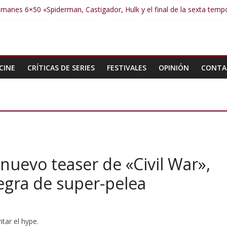
manes 6×50 «Spiderman, Castigador, Hulk y el final de la sexta tem
umanes 6×49 «Kiritaaaaa»
umanes 6×48 «El Síndrome de Odiseo»
Humanes 6×47 «De nada por nada»
Humanes 6×46 «Ciudadano Minion»
CINE
CRÍTICAS DE SERIES
FESTIVALES
OPINIÓN
CONTA
nuevo teaser de «Civil War»,
egra de super-pelea
tar el hype.