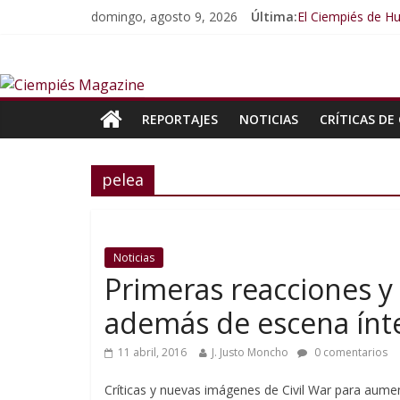
domingo, agosto 9, 2026
Última:
El Ciempiés de Hu
El Ciempiés de H
El Ciempiés de H
El Ciempiés de 
El Ciempiés de 
REPORTAJES
NOTICIAS
CRÍTICAS DE 
pelea
Noticias
Primeras reacciones y 
además de escena ínt
11 abril, 2016
J. Justo Moncho
0 comentarios
Críticas y nuevas imágenes de Civil War para aumen