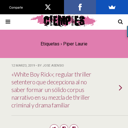
Comparte
Etiquetas › Piper Laurie
12 MARZO, 2019 • BY JOSE ASENSIO
«White Boy Rick»; regular thriller
setentero que decepciona al no
saber formar un sólido corpus
narrativo en su mezcla de thriller
criminal y drama familiar