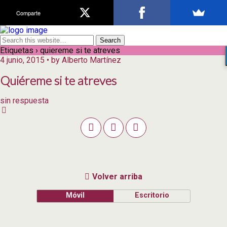
Comparte
Etiquetas › quiereme si te atreves
4 junio, 2015 • by Alberto Martínez
Quiéreme si te atreves
sin respuesta
Volver arriba
Móvil
Escritorio