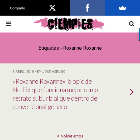
Comparte
Etiquetas › Roxanne Roxanne
3 ABRIL, 2018 • BY JOSE ASENSIO
«Roxanne Roxanne»; biopic de
Netflix que funciona mejor como
retrato suburbial que dentro del
convencional género
Volver arriba