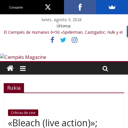
Comparte
lunes, agosto 3, 2026
Última:
El Ciempiés de Humanes 6×50 «Spiderman, Castigador, Hulk y el
final de la sexta temporada»
El Ciempiés de Humanes 6×49 «Kiritaaaaa»
El Ciempiés de Humanes 6×48 «El Síndrome de Odiseo»
El Ciempiés de Humanes 6×47 «De nada por nada»
El Ciempiés de Humanes 6×46 «Ciudadano Minion»
Rukia
Críticas de cine
«Bleach (live action)»;