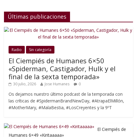
Últimas publicaciones
Radio
Sin categoría
El Ciempiés de Humanes 6×50
«Spiderman, Castigador, Hulk y el
final de la sexta temporada»
30 julio, 2026
Jose Humanes
0
Os dejamos nuestro último podcast de la temporada con
las críticas de #SpidermanBrandNewDay, #AtrapaElMillón,
#MotherMary, #MalaBestia, #LosCreyentes y la 9ºT
El Ciempiés de
Humanes 6×49 «Kiritaaaaa»