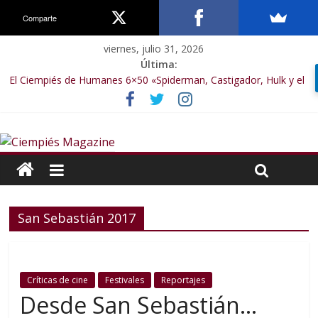
Comparte
viernes, julio 31, 2026
Última:
El Ciempiés de Humanes 6×50 «Spiderman, Castigador, Hulk y el
final de la sexta temporada»
El Ciempiés de Humanes 6×49 «Kiritaaaaa»
El Ciempiés de Humanes 6×48 «El Síndrome de Odiseo»
El Ciempiés de Humanes 6×47 «De nada por nada»
El Ciempiés de Humanes 6×46 «Ciudadano Minion»
San Sebastián 2017
Críticas de cine
Festivales
Reportajes
Desde San Sebastián…