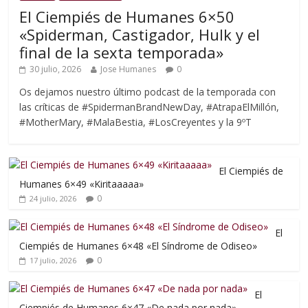
El Ciempiés de Humanes 6×50
«Spiderman, Castigador, Hulk y el
final de la sexta temporada»
30 julio, 2026
Jose Humanes
0
Os dejamos nuestro último podcast de la temporada con
las críticas de #SpidermanBrandNewDay, #AtrapaElMillón,
#MotherMary, #MalaBestia, #LosCreyentes y la 9ºT
El Ciempiés de
Humanes 6×49 «Kiritaaaaa»
0
24 julio, 2026
El
Ciempiés de Humanes 6×48 «El Síndrome de Odiseo»
0
17 julio, 2026
El
Ciempiés de Humanes 6×47 «De nada por nada»