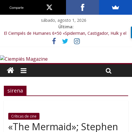
Comparte
sábado, agosto 1, 2026
Última:
El Ciempiés de Humanes 6×50 «Spiderman, Castigador, Hulk y el
final de la sexta temporada»
El Ciempiés de Humanes 6×49 «Kiritaaaaa»
El Ciempiés de Humanes 6×48 «El Síndrome de Odiseo»
El Ciempiés de Humanes 6×47 «De nada por nada»
El Ciempiés de Humanes 6×46 «Ciudadano Minion»
sirena
Críticas de cine
«The Mermaid»; Stephen