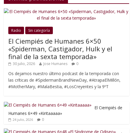
Radio
Sin categoría
El Ciempiés de Humanes 6×50
«Spiderman, Castigador, Hulk y el
final de la sexta temporada»
30 julio, 2026
Jose Humanes
0
Os dejamos nuestro último podcast de la temporada con
las críticas de #SpidermanBrandNewDay, #AtrapaElMillón,
#MotherMary, #MalaBestia, #LosCreyentes y la 9ºT
El Ciempiés de
Humanes 6×49 «Kiritaaaaa»
0
24 julio, 2026