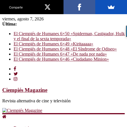
Comparte
viernes, agosto 7, 2026
Última:
El Ciempiés de Humanes 6×50 «Spiderman, Castigador, Hulk
y el final de la sexta temporada»
El Ciempiés de Humanes 6×49 «Kiritaaaaa»
El Ciempiés de Humanes 6×48 «El Síndrome de Odiseo»
El Ciempiés de Humanes 6×47 «De nada por nada»
El Ciempiés de Humanes 6×46 «Ciudadano Minion»
Ciempiés Magazine
Revista alternativa de cine y televisión