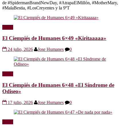
de #SpidermanBrandNewDay, #AtrapaElMillón, #MotherMary,
#MalaBestia, #LosCreyentes y la 9ºT
Radio
El Ciempiés de Humanes 6×49 «Kiritaaaaa»
24 julio, 2026
Jose Humanes
0
Radio
El Ciempiés de Humanes 6×48 «El Síndrome de
Odiseo»
17 julio, 2026
Jose Humanes
0
Radio