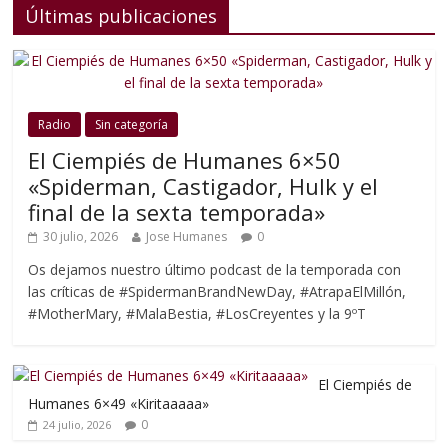
Últimas publicaciones
Radio
Sin categoría
El Ciempiés de Humanes 6×50
«Spiderman, Castigador, Hulk y el
final de la sexta temporada»
30 julio, 2026
Jose Humanes
0
Os dejamos nuestro último podcast de la temporada con
las críticas de #SpidermanBrandNewDay, #AtrapaElMillón,
#MotherMary, #MalaBestia, #LosCreyentes y la 9ºT
El Ciempiés de
Humanes 6×49 «Kiritaaaaa»
0
24 julio, 2026