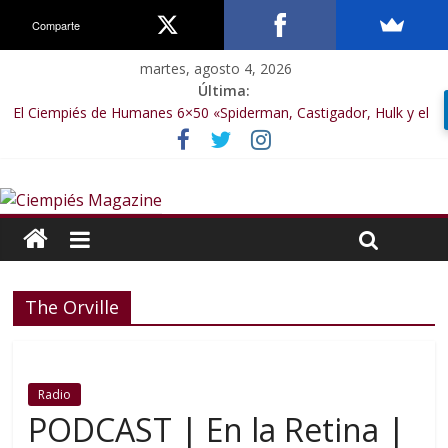
Comparte
martes, agosto 4, 2026
Última:
El Ciempiés de Humanes 6×50 «Spiderman, Castigador, Hulk y el
final de la sexta temporada»
El Ciempiés de Humanes 6×49 «Kiritaaaaa»
El Ciempiés de Humanes 6×48 «El Síndrome de Odiseo»
El Ciempiés de Humanes 6×47 «De nada por nada»
El Ciempiés de Humanes 6×46 «Ciudadano Minion»
The Orville
Radio
PODCAST | En la Retina |