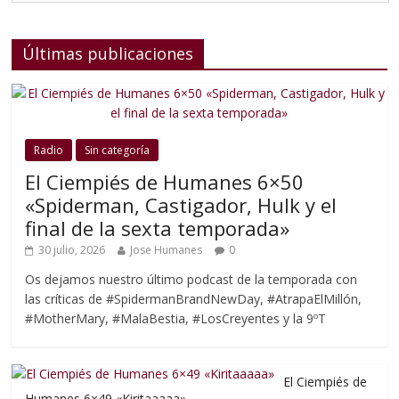
Últimas publicaciones
Radio
Sin categoría
El Ciempiés de Humanes 6×50
«Spiderman, Castigador, Hulk y el
final de la sexta temporada»
30 julio, 2026
Jose Humanes
0
Os dejamos nuestro último podcast de la temporada con
las críticas de #SpidermanBrandNewDay, #AtrapaElMillón,
#MotherMary, #MalaBestia, #LosCreyentes y la 9ºT
El Ciempiés de
Humanes 6×49 «Kiritaaaaa»