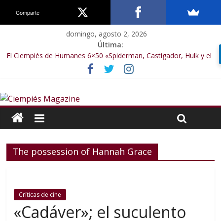
Comparte
domingo, agosto 2, 2026
Última:
El Ciempiés de Humanes 6×50 «Spiderman, Castigador, Hulk y el
final de la sexta temporada»
El Ciempiés de Humanes 6×49 «Kiritaaaaa»
El Ciempiés de Humanes 6×48 «El Síndrome de Odiseo»
El Ciempiés de Humanes 6×47 «De nada por nada»
El Ciempiés de Humanes 6×46 «Ciudadano Minion»
The possession of Hannah Grace
Críticas de cine
«Cadáver»; el suculento