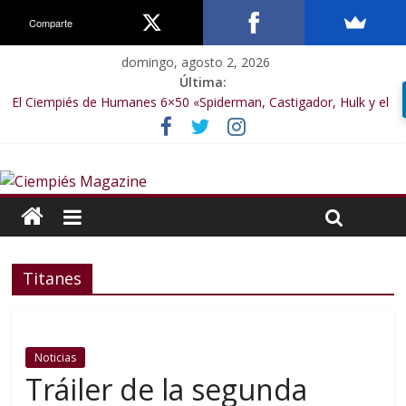
Comparte
domingo, agosto 2, 2026
Última:
El Ciempiés de Humanes 6×50 «Spiderman, Castigador, Hulk y el
final de la sexta temporada»
El Ciempiés de Humanes 6×49 «Kiritaaaaa»
El Ciempiés de Humanes 6×48 «El Síndrome de Odiseo»
El Ciempiés de Humanes 6×47 «De nada por nada»
El Ciempiés de Humanes 6×46 «Ciudadano Minion»
Titanes
Noticias
Tráiler de la segunda