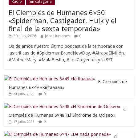
Radio
Sin categoría
El Ciempiés de Humanes 6×50
«Spiderman, Castigador, Hulk y el
final de la sexta temporada»
30 julio, 2026
Jose Humanes
0
Os dejamos nuestro último podcast de la temporada con
las críticas de #SpidermanBrandNewDay, #AtrapaElMillón,
#MotherMary, #MalaBestia, #LosCreyentes y la 9ºT
El Ciempiés de
Humanes 6×49 «Kiritaaaaa»
0
24 julio, 2026
El
Ciempiés de Humanes 6×48 «El Síndrome de Odiseo»
0
17 julio, 2026
El