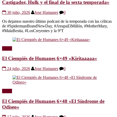
Castigador, Hulk y el final de la sexta temporada»
30 julio, 2026
Jose Humanes
0
Os dejamos nuestro último podcast de la temporada con las críticas
de #SpidermanBrandNewDay, #AtrapaElMillón, #MotherMary,
#MalaBestia, #LosCreyentes y la 9ºT
Radio
El Ciempiés de Humanes 6×49 «Kiritaaaaa»
24 julio, 2026
Jose Humanes
0
Radio
El Ciempiés de Humanes 6×48 «El Síndrome de
Odiseo»
17 julio, 2026
Jose Humanes
0