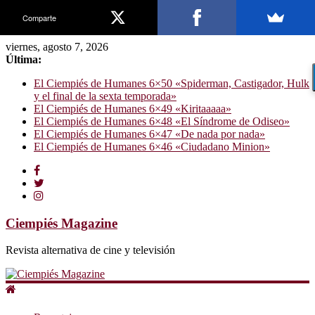
Comparte
viernes, agosto 7, 2026
Última:
El Ciempiés de Humanes 6×50 «Spiderman, Castigador, Hulk
y el final de la sexta temporada»
El Ciempiés de Humanes 6×49 «Kiritaaaaa»
El Ciempiés de Humanes 6×48 «El Síndrome de Odiseo»
El Ciempiés de Humanes 6×47 «De nada por nada»
El Ciempiés de Humanes 6×46 «Ciudadano Minion»
Ciempiés Magazine
Revista alternativa de cine y televisión